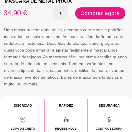
MASCARA DE METAL PRATA
Quantidade
34,90
€
Comprar agora
de
MASCARA
Uma máscara veneziana única, decorada com strass e padrões
inspirados no estilo veneziano. As máscaras lhe darão uma aura
DE
sedutora e misteriosa. Duas fitas de alta qualidade, graças às
METAL
quais você pode amarrar e ajustar facilmente a máscara nos
formatos desejados. As máscaras são uma ótima escolha quando
PRATA
se trata de brincadeiras sensuais. Também serão úteis em
diversos tipos de bailes, casamentos, desfiles de moda, eventos
de massa, eventos temáticos, bailes de máscaras e fantasias e
muito, muito mais.
DISCRIÇÃO
RAPIDEZ
SEGURANÇA
📦
🛵
🔒
100% DISCRETO
RECEBE HOJE
COMPRA SEGURA