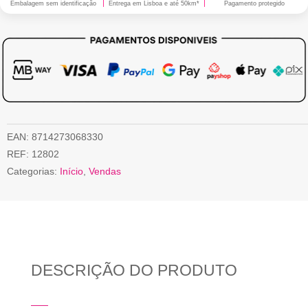
Embalagem sem identificação
Entrega em Lisboa e até 50km*
Pagamento protegido
EAN:
8714273068330
REF:
12802
Categorias:
Início
,
Vendas
DESCRIÇÃO DO PRODUTO