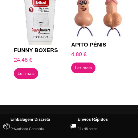
APITO PÉNIS
FUNNY BOXERS
4,80
€
24,48
€
Ler mais
Ler mais
Embalagem Discreta
Envios Rápidos
📦
🚚
Privacidade Garantida
24 / 48 horas