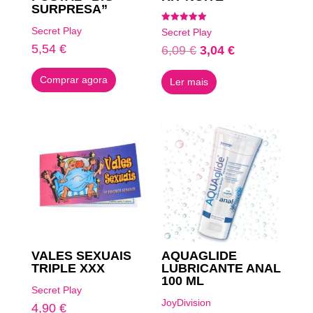
SURPRESA”
Avaliação
Secret Play
Secret Play
5.00
de 5
5,54
€
O
O
6,09
€
3,04
€
preço
preço
Comprar agora
Ler mais
original
atual
era:
é:
6,09 €.
3,04 €.
VALES SEXUAIS
AQUAGLIDE
TRIPLE XXX
LUBRICANTE ANAL
100 ML
Secret Play
JoyDivision
4,90
€