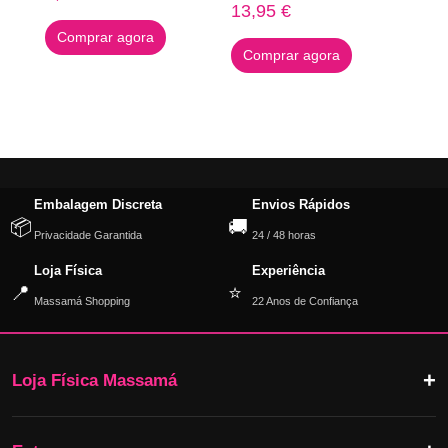
13,95
€
Comprar agora
Comprar agora
Embalagem Discreta
Envios Rápidos
📦
🚚
Privacidade Garantida
24 / 48 horas
Loja Física
Experiência
📍
⭐
Massamá Shopping
22 Anos de Confiança
Loja Física Massamá