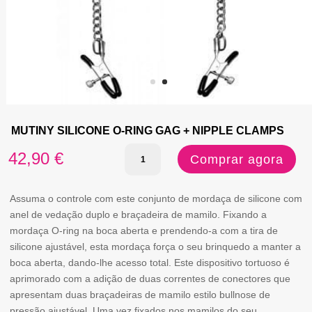
MUTINY SILICONE O-RING GAG + NIPPLE CLAMPS
Quantidade
42,90
€
Comprar agora
de
MUTINY
Assuma o controle com este conjunto de mordaça de silicone com
anel de vedação duplo e braçadeira de mamilo. Fixando a
SILICONE
mordaça O-ring na boca aberta e prendendo-a com a tira de
O-
silicone ajustável, esta mordaça força o seu brinquedo a manter a
boca aberta, dando-lhe acesso total. Este dispositivo tortuoso é
RING
aprimorado com a adição de duas correntes de conectores que
GAG
apresentam duas braçadeiras de mamilo estilo bullnose de
+
pressão ajustável. Uma vez fixados nos mamilos do seu