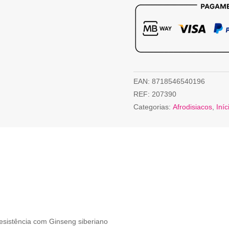
EAN:
8718546540196
REF:
207390
Categorias:
Afrodisiacos
,
Iníc
esistência com Ginseng siberiano