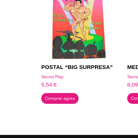
POSTAL “BIG SURPRESA”
MED
Secret Play
Secre
5,54
€
6,0
Comprar agora
Com