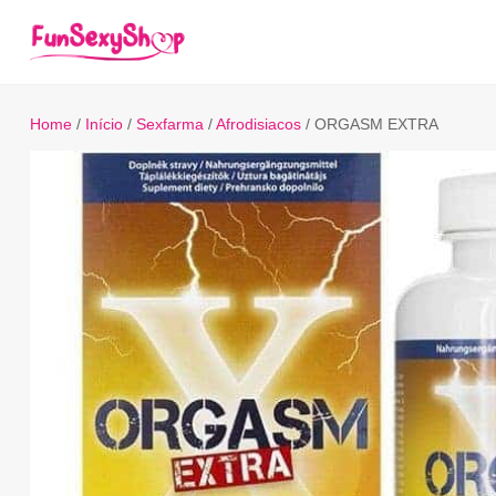
Home
/
Início
/
Sexfarma
/
Afrodisiacos
/ ORGASM EXTRA