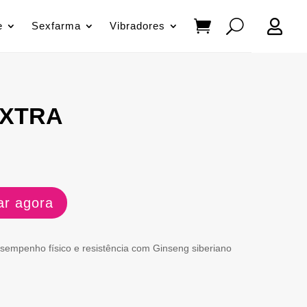

e
Sexfarma
Vibradores
XTRA
r agora
sempenho físico e resistência com Ginseng siberiano