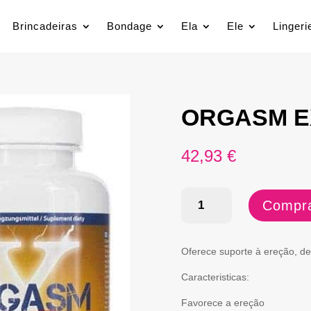
Brincadeiras
Bondage
Ela
Ele
Lingeri
ORGASM E
42,93
€
Quantidade
Compra
de
ORGASM
Oferece suporte à ereção, de
EXTRA
Caracteristicas:
Favorece a ereção