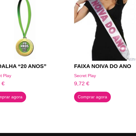
ALHA “20 ANOS”
FAIXA NOIVA DO ANO
t Play
Secret Play
9
€
9,72
€
prar agora
Comprar agora