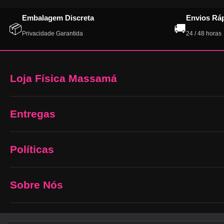
Embalagem Discreta
Envios Rá
📦
🚚
Privacidade Garantida
24 / 48 horas
Loja Física Massamá
Entregas
Políticas
Sobre Nós