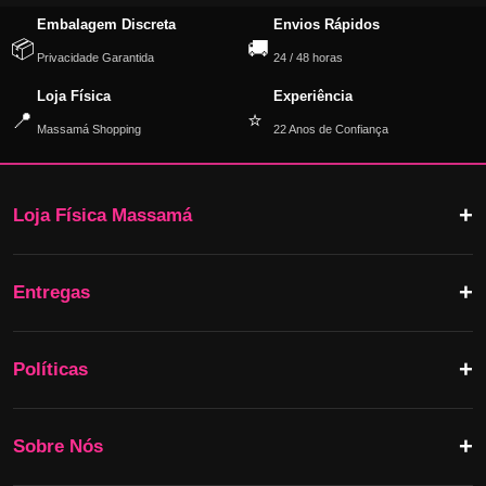
Embalagem Discreta
Envios Rápidos
📦
🚚
Privacidade Garantida
24 / 48 horas
Loja Física
Experiência
📍
⭐
Massamá Shopping
22 Anos de Confiança
Loja Física Massamá
Entregas
Políticas
Sobre Nós