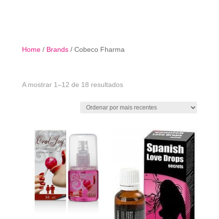

Home
/
Brands
/ Cobeco Fharma
Ordenado
A mostrar 1–12 de 18 resultados
por
mais
recentes