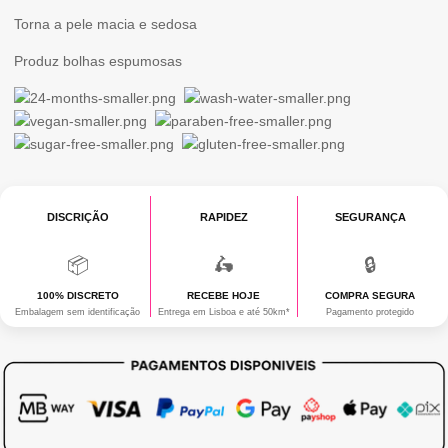
APHRODISIA
Torna a pele macia e sedosa
75
Produz bolhas espumosas
GR.
DISCRIÇÃO
RAPIDEZ
SEGURANÇA
📦
🛵
🔒
100% DISCRETO
RECEBE HOJE
COMPRA SEGURA
Embalagem sem identificação
Entrega em Lisboa e até 50km*
Pagamento protegido