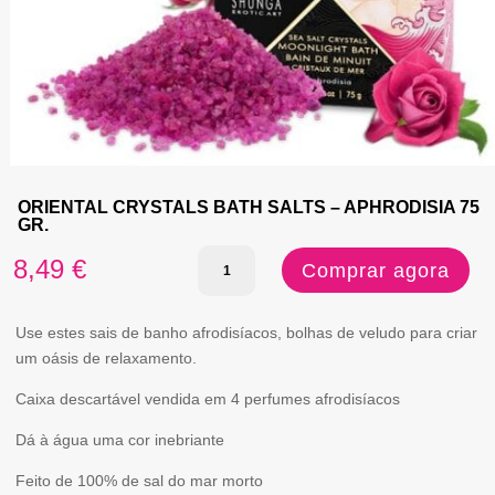
ORIENTAL CRYSTALS BATH SALTS – APHRODISIA 75
GR.
Quantidade
8,49
€
Comprar agora
de
ORIENTAL
Use estes sais de banho afrodisíacos, bolhas de veludo para criar
um oásis de relaxamento.
CRYSTALS
Caixa descartável vendida em 4 perfumes afrodisíacos
BATH
SALTS
Dá à água uma cor inebriante
-
Feito de 100% de sal do mar morto