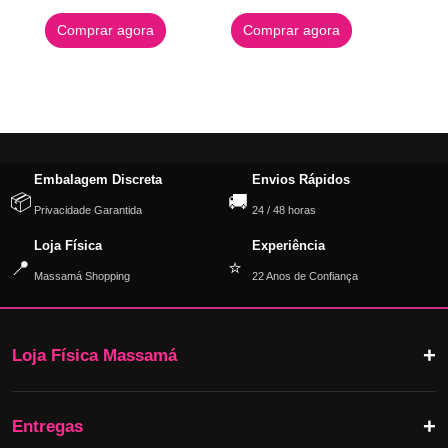
Comprar agora
Comprar agora
Embalagem Discreta
Envios Rápidos
📦
🚚
Privacidade Garantida
24 / 48 horas
Loja Física
Experiência
📍
⭐
Massamá Shopping
22 Anos de Confiança
Loja Física Massamá
Entregas