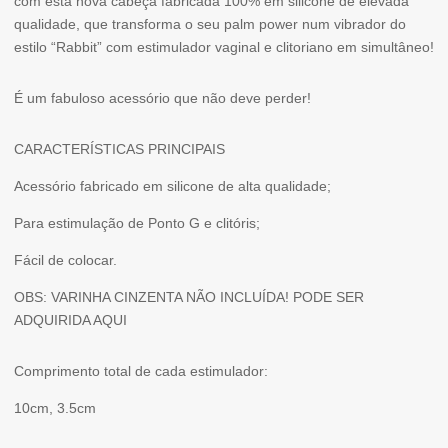
com esta nova cabeça fabricada 100% em silicone de elevada
EMBRACE
qualidade, que transforma o seu palm power num vibrador do
estilo “Rabbit” com estimulador vaginal e clitoriano em simultâneo!
É um fabuloso acessório que não deve perder!
CARACTERÍSTICAS PRINCIPAIS
Acessório fabricado em silicone de alta qualidade;
Para estimulação de Ponto G e clitóris;
Fácil de colocar.
OBS: VARINHA CINZENTA NÃO INCLUÍDA! PODE SER
ADQUIRIDA AQUI
Comprimento total de cada estimulador:
10cm, 3.5cm