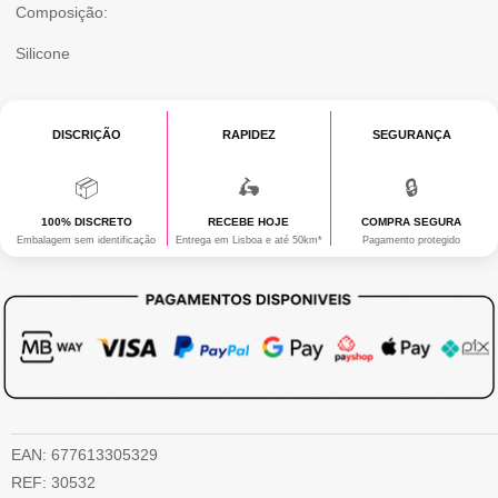
Composição:
Silicone
DISCRIÇÃO
RAPIDEZ
SEGURANÇA
📦
🛵
🔒
100% DISCRETO
RECEBE HOJE
COMPRA SEGURA
Embalagem sem identificação
Entrega em Lisboa e até 50km*
Pagamento protegido
EAN:
677613305329
REF:
30532