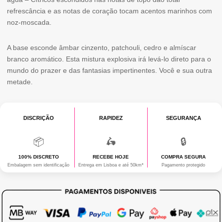
ESTRA
refrescância e as notas de coração tocam acentos marinhos com
STRONG
noz-moscada.
A base esconde âmbar cinzento, patchouli, cedro e almíscar
branco aromático. Esta mistura explosiva irá levá-lo direto para o
mundo do prazer e das fantasias impertinentes. Você e sua outra
metade.
DISCRIÇÃO
RAPIDEZ
SEGURANÇA
📦
🛵
🔒
100% DISCRETO
RECEBE HOJE
COMPRA SEGURA
Embalagem sem identificação
Entrega em Lisboa e até 50km*
Pagamento protegido