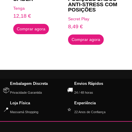
ANTI-STRESS COM
Tenga
POSIÇÕES
12,18
€
Secret Play
8,49
€
Comprar agora
Comprar agora
Embalagem Discreta
Envios Rápidos
📦
🚚
Privacidade Garantida
24 / 48 horas
Loja Física
Experiência
📍
⭐
Massamá Shopping
22 Anos de Confiança