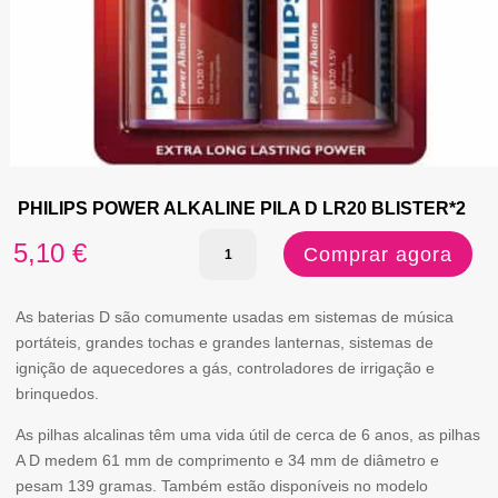
PHILIPS POWER ALKALINE PILA D LR20 BLISTER*2
Quantidade
5,10
€
Comprar agora
de
PHILIPS
As baterias D são comumente usadas em sistemas de música
portáteis, grandes tochas e grandes lanternas, sistemas de
POWER
ignição de aquecedores a gás, controladores de irrigação e
ALKALINE
brinquedos.
PILA
As pilhas alcalinas têm uma vida útil de cerca de 6 anos, as pilhas
D
A D medem 61 mm de comprimento e 34 mm de diâmetro e
pesam 139 gramas. Também estão disponíveis no modelo
LR20