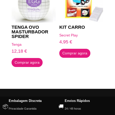
TENGA OVO
KIT CARRO
MASTURBADOR
Secret Play
SPIDER
4,95
€
Tenga
12,18
€
Comprar agora
Comprar agora
Embalagem Discreta
Envios Rápidos
📦
🚚
Privacidade Garantida
24 / 48 horas