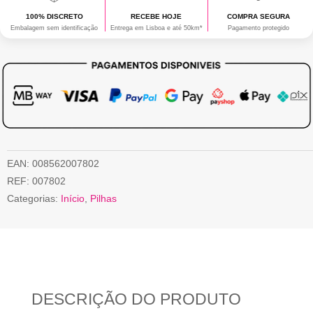
100% DISCRETO
RECEBE HOJE
COMPRA SEGURA
Embalagem sem identificação
Entrega em Lisboa e até 50km*
Pagamento protegido
EAN:
008562007802
REF:
007802
Categorias:
Início
,
Pilhas
DESCRIÇÃO DO PRODUTO