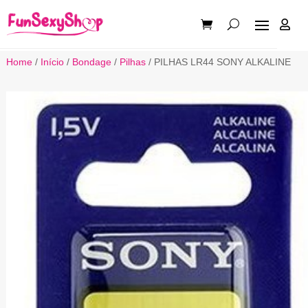

Home
/
Início
/
Bondage
/
Pilhas
/ PILHAS LR44 SONY ALKALINE