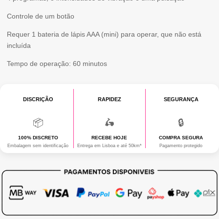
Controle de um botão
Requer 1 bateria de lápis AAA (mini) para operar, que não está
incluída
Tempo de operação: 60 minutos
DISCRIÇÃO
RAPIDEZ
SEGURANÇA
📦
🛵
🔒
100% DISCRETO
RECEBE HOJE
COMPRA SEGURA
Embalagem sem identificação
Entrega em Lisboa e até 50km*
Pagamento protegido