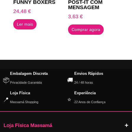
FUNNY BOXERS
POST-IT COM
MENSAGEM
24,48
€
3,63
€
Ler mais
Comprar agora
Embalagem Discreta
Envios Rápidos
📦
🚚
Privacidade Garantida
24 / 48 horas
Loja Física
Experiência
📍
⭐
Massamá Shopping
22 Anos de Confiança
Loja Física Massamá