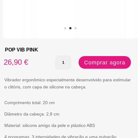
POP VIB PINK
Quantidade
26,90
€
Comprar agora
de
POP
Vibrador ergonômico especialmente desenvolvido para estimular
o clitóris, com capa de silicone na cabeça.
VIB
PINK
Comprimento total: 20 cm
Diâmetro da cabeça: 2,8 cm
Material: silicone amigo da pele e plástico ABS
4 programas, 3 intensidades de vibração e uma pulsação