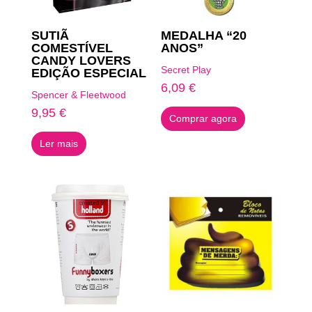
SUTIÃ
MEDALHA “20
COMESTÍVEL
ANOS”
CANDY LOVERS
Secret Play
EDIÇÃO ESPECIAL
6,09
€
Spencer & Fleetwood
9,95
€
Comprar agora
Ler mais