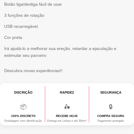
Botão liga/desliga fácil de usar
3 funções de rotação
USB recarregável.
Cor preta
Irá ajudá-lo a melhorar sua ereção, retardar a ejaculação e
estimular seu parceiro
Descubra novas experiências!!
DISCRIÇÃO
RAPIDEZ
SEGURANÇA
📦
🛵
🔒
100% DISCRETO
RECEBE HOJE
COMPRA SEGURA
Embalagem sem identificação
Entrega em Lisboa e até 50km*
Pagamento protegido