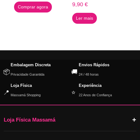
9,90
€
Comprar agora
Ler mais
Embalagem Discreta
Envios Rápidos
📦
🚚
Privacidade Garantida
24 / 48 horas
Loja Física
Experiência
📍
⭐
Massamá Shopping
22 Anos de Confiança
Loja Física Massamá