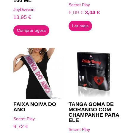
100 ML
Avaliação
Secret Play
5.00
JoyDivision
de 5
O
O
6,09
€
3,04
€
13,95
€
preço
preço
Ler mais
original
atual
Comprar agora
era:
é:
6,09 €.
3,04 €.
FAIXA NOIVA DO
TANGA GOMA DE
ANO
MORANGO COM
CHAMPANHE PARA
Secret Play
ELE
9,72
€
Secret Play