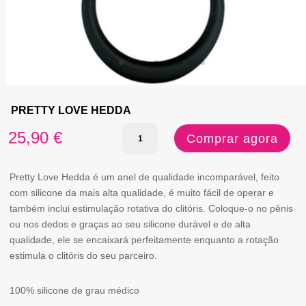
PRETTY LOVE HEDDA
Quantidade
25,90
€
Comprar agora
de
PRETTY
Pretty Love Hedda é um anel de qualidade incomparável, feito
com silicone da mais alta qualidade, é muito fácil de operar e
LOVE
também inclui estimulação rotativa do clitóris. Coloque-o no pênis
HEDDA
ou nos dedos e graças ao seu silicone durável e de alta
qualidade, ele se encaixará perfeitamente enquanto a rotação
estimula o clitóris do seu parceiro.
100% silicone de grau médico