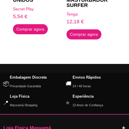
SURFER
Secret Play
Tenga
5,54
€
12,18
€
Comprar agora
Comprar agora
Embalagem Discreta
Envios Rápidos
📦
🚚
Privacidade Garantida
24 / 48 horas
Loja Física
Experiência
📍
⭐
Massamá Shopping
22 Anos de Confiança
Loja Física Massamá