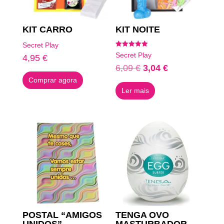
KIT CARRO
KIT NOITE
Secret Play
Avaliação
Secret Play
4,95
€
5.00
de 5
O
O
6,09
€
3,04
€
preço
preço
Comprar agora
Ler mais
original
atual
era:
é:
6,09 €.
3,04 €.
POSTAL “AMIGOS
TENGA OVO
UNIDOS”
MASTURBADOR