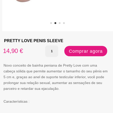
PRETTY LOVE PENIS SLEEVE
Quantidade
14,90
€
Comprar agora
de
PRETTY
Novo conceito de bainha peniana de Pretty Love com uma
cabeça sólida que permite aumentar o tamanho do seu pênis em
LOVE
5 cm e, graças ao anel de suporte testicular inferior, você pode
PENIS
prolongar sua relação sexual, aumentar as sensações de seu
parceiro e retardar sua ejaculação.
SLEEVE
Características :