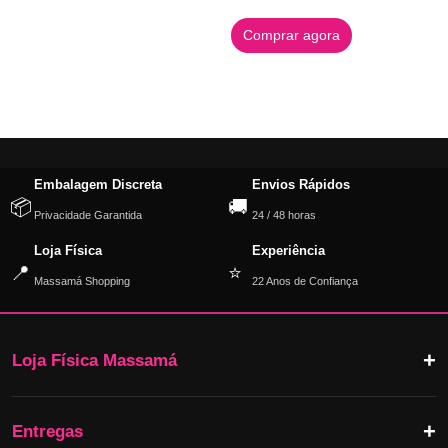
Comprar agora
Embalagem Discreta
Envios Rápidos
📦
🚚
Privacidade Garantida
24 / 48 horas
Loja Física
Experiência
📍
⭐
Massamá Shopping
22 Anos de Confiança
Loja Física Massamá
Entregas