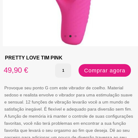
PRETTY LOVE TIM PINK
Quantidade
49,90
€
Comprar agora
de
PRETTY
Provoque seu ponto G com este vibrador de coelho. Material
sedoso e realista envolve o vibrador para uma estimulação suave
LOVE
e sensual. 12 funções de vibração levarão você a um mundo de
TIM
satisfação inegável. É flexível e adequado para diversão sem fim.
A função de memória irá manter o controle de suas configurações
PINK
favoritas, você não terá problemas em encontrar a sua função
favorita que levará o seu orgasmo ao fim que deseja. Dê ao seu
parceiro para adicionar um pouco de diversão travessa ao seu