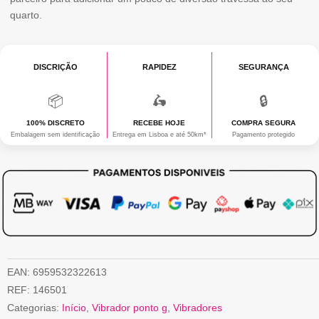
quarto.
DISCRIÇÃO
RAPIDEZ
SEGURANÇA
📦
🛵
🔒
100% DISCRETO
RECEBE HOJE
COMPRA SEGURA
Embalagem sem identificação
Entrega em Lisboa e até 50km*
Pagamento protegido
EAN:
6959532322613
REF:
146501
Categorias:
Início
,
Vibrador ponto g
,
Vibradores