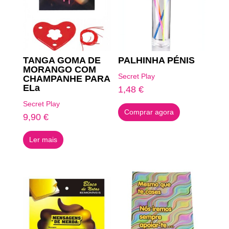
TANGA GOMA DE
PALHINHA PÉNIS
MORANGO COM
Secret Play
CHAMPANHE PARA
ELa
1,48
€
Secret Play
Comprar agora
9,90
€
Ler mais