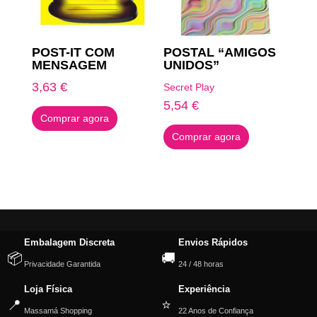
POST-IT COM
POSTAL “AMIGOS
MENSAGEM
UNIDOS”
3,63
€
Secret Play
5,54
€
Comprar agora
Comprar agora
Embalagem Discreta
Envios Rápidos
📦
🚚
Privacidade Garantida
24 / 48 horas
Loja Física
Experiência
📍
⭐
Massamá Shopping
22 Anos de Confiança