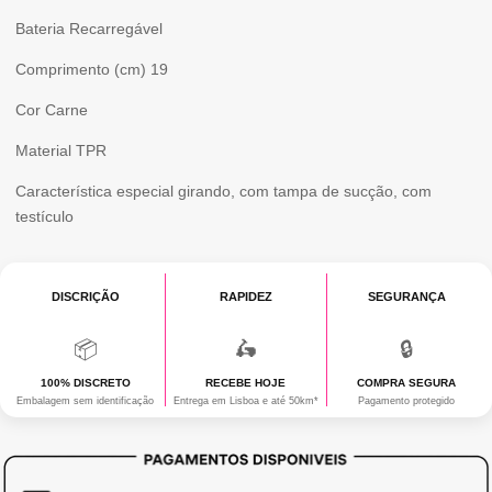
Bateria
Recarregável
CM
)
Comprimento (cm)
19
Cor
Carne
Material
TPR
Característica especial
girando, com tampa de sucção, com
testículo
DISCRIÇÃO
RAPIDEZ
SEGURANÇA
📦
🛵
🔒
100% DISCRETO
RECEBE HOJE
COMPRA SEGURA
Embalagem sem identificação
Entrega em Lisboa e até 50km*
Pagamento protegido