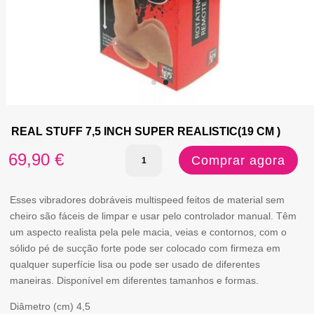
REAL STUFF 7,5 INCH SUPER REALISTIC(19 CM )
Quantidade
69,90
€
Comprar agora
de
REAL
Esses vibradores dobráveis ​​multispeed feitos de material sem
cheiro são fáceis de limpar e usar pelo controlador manual. Têm
STUFF
um aspecto realista pela pele macia, veias e contornos, com o
7,5
sólido pé de sucção forte pode ser colocado com firmeza em
qualquer superfície lisa ou pode ser usado de diferentes
INCH
maneiras. Disponível em diferentes tamanhos e formas.
SUPER
Diâmetro (cm)
4,5
REALISTIC(19