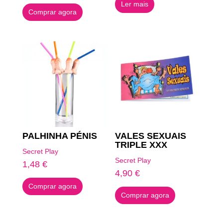
Ler mais
original
atual
Comprar agora
era:
é:
6,09 €.
3,04 €.
PALHINHA PÉNIS
VALES SEXUAIS
TRIPLE XXX
Secret Play
Secret Play
1,48
€
4,90
€
Comprar agora
Comprar agora