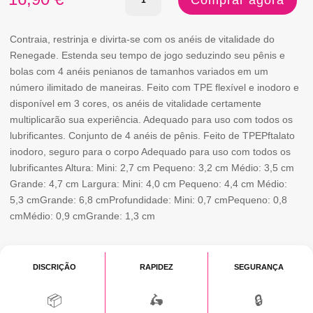
Comprar agora
de
RENEGADE
Contraia, restrinja e divirta-se com os anéis de vitalidade do
Renegade. Estenda seu tempo de jogo seduzindo seu pênis e
VITALITY
bolas com 4 anéis penianos de tamanhos variados em um
RINGS
número ilimitado de maneiras. Feito com TPE flexível e inodoro e
disponível em 3 cores, os anéis de vitalidade certamente
multiplicarão sua experiência. Adequado para uso com todos os
lubrificantes. Conjunto de 4 anéis de pênis. Feito de TPEPftalato
inodoro, seguro para o corpo Adequado para uso com todos os
lubrificantes Altura: Mini: 2,7 cm Pequeno: 3,2 cm Médio: 3,5 cm
Grande: 4,7 cm Largura: Mini: 4,0 cm Pequeno: 4,4 cm Médio:
5,3 cmGrande: 6,8 cmProfundidade: Mini: 0,7 cmPequeno: 0,8
cmMédio: 0,9 cmGrande: 1,3 cm
DISCRIÇÃO
RAPIDEZ
SEGURANÇA
📦
🛵
🔒