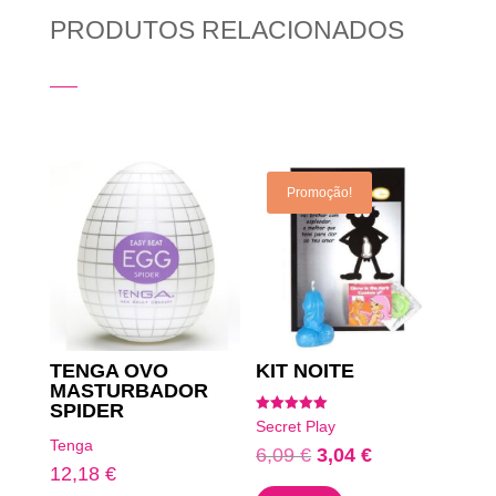
PRODUTOS RELACIONADOS
Produtos Relacionados
Promoção!
TENGA OVO
KIT NOITE
MASTURBADOR
SPIDER
Avaliação
Secret Play
5.00
Tenga
de 5
O
O
6,09
€
3,04
€
12,18
€
preço
preço