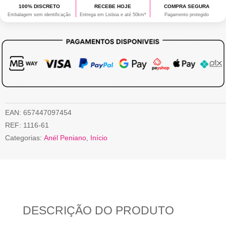
100% DISCRETO
RECEBE HOJE
COMPRA SEGURA
Embalagem sem identificação
Entrega em Lisboa e até 50km*
Pagamento protegido
EAN:
657447097454
REF:
1116-61
Categorias:
Anél Peniano
,
Início
DESCRIÇÃO DO PRODUTO