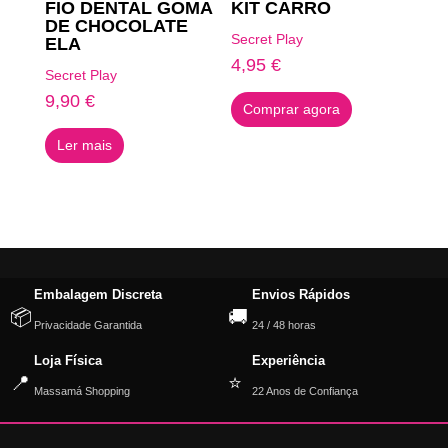
FIO DENTAL GOMA
KIT CARRO
DE CHOCOLATE
Secret Play
ELA
4,95
€
Secret Play
9,90
€
Comprar agora
Ler mais
Embalagem Discreta
Envios Rápidos
📦
🚚
Privacidade Garantida
24 / 48 horas
Loja Física
Experiência
📍
⭐
Massamá Shopping
22 Anos de Confiança