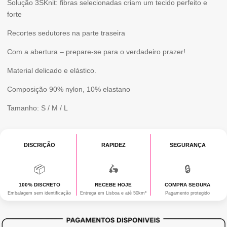
Solução 3SKnit: fibras selecionadas criam um tecido perfeito e
forte
Recortes sedutores na parte traseira
Com a abertura – prepare-se para o verdadeiro prazer!
Material delicado e elástico.
Composição 90% nylon, 10% elastano
Tamanho: S / M / L
DISCRIÇÃO
RAPIDEZ
SEGURANÇA
📦
🛵
🔒
100% DISCRETO
RECEBE HOJE
COMPRA SEGURA
Embalagem sem identificação
Entrega em Lisboa e até 50km*
Pagamento protegido