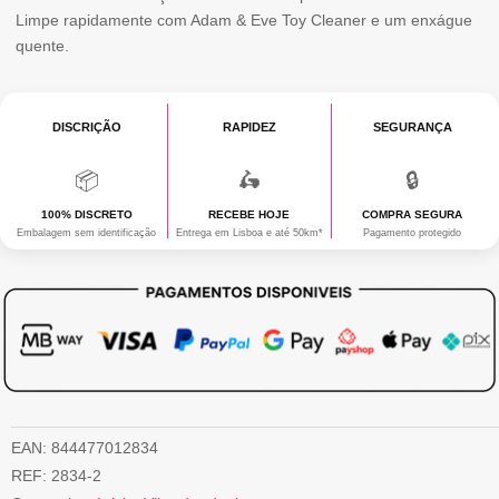
Limpe rapidamente com Adam & Eve Toy Cleaner e um enxágue
quente.
DISCRIÇÃO
RAPIDEZ
SEGURANÇA
📦
🛵
🔒
100% DISCRETO
RECEBE HOJE
COMPRA SEGURA
Embalagem sem identificação
Entrega em Lisboa e até 50km*
Pagamento protegido
EAN:
844477012834
REF:
2834-2