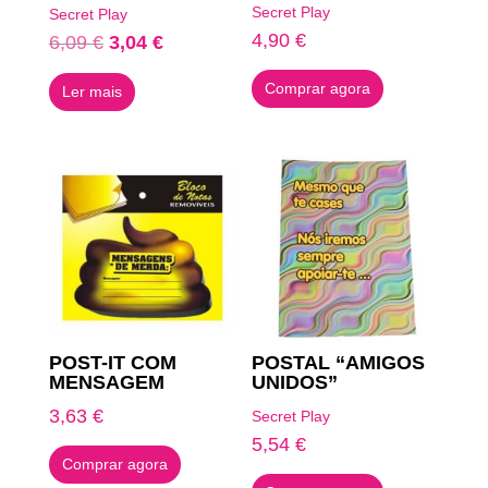
Avaliação
Secret Play
Secret Play
5.00
de 5
4,90
€
O
O
6,09
€
3,04
€
preço
preço
Comprar agora
Ler mais
original
atual
era:
é:
6,09 €.
3,04 €.
POST-IT COM
POSTAL “AMIGOS
MENSAGEM
UNIDOS”
3,63
€
Secret Play
5,54
€
Comprar agora