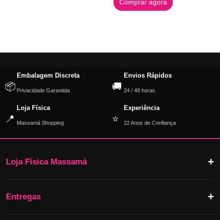
Comprar agora
Embalagem Discreta
Envios Rápidos
📦
🚚
Privacidade Garantida
24 / 48 horas
Loja Física
Experiência
📍
⭐
Massamá Shopping
22 Anos de Confiança
Loja Física Massamá
Entregas