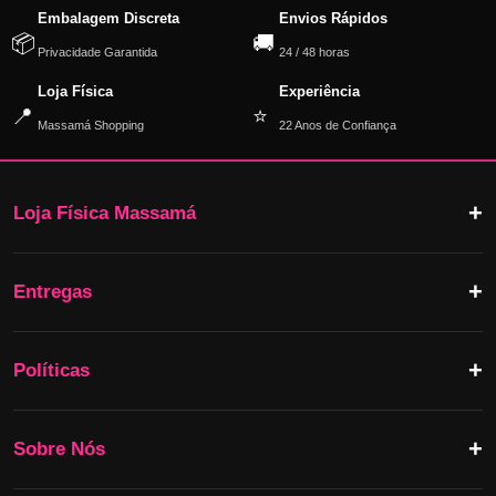
Embalagem Discreta
Envios Rápidos
📦
🚚
Privacidade Garantida
24 / 48 horas
Loja Física
Experiência
📍
⭐
Massamá Shopping
22 Anos de Confiança
Loja Física Massamá
Entregas
Políticas
Sobre Nós