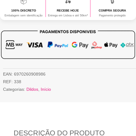
📦
🛵
🔒
100% DISCRETO
RECEBE HOJE
COMPRA SEGURA
Embalagem sem identificação
Entrega em Lisboa e até 50km*
Pagamento protegido
EAN:
6970260908986
REF:
338
Categorias:
Dildos
,
Início
DESCRIÇÃO DO PRODUTO