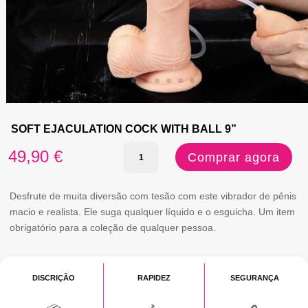
SOFT EJACULATION COCK WITH BALL 9”
Quantidade
49,90
€
Comprar agora
de
SOFT
Desfrute de muita diversão com tesão com este vibrador de pênis
macio e realista. Ele suga qualquer líquido e o esguicha. Um item
EJACULATION
obrigatório para a coleção de qualquer pessoa.
COCK
WITH
DISCRIÇÃO
RAPIDEZ
SEGURANÇA
BALL
9”