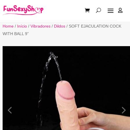

Home
/
Início
/
Vibradores
/
Dildos
/ SOFT EJACULATION COCK
WITH BALL 9”