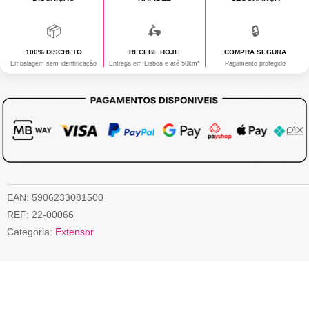
📦
🛵
🔒
100% DISCRETO
RECEBE HOJE
COMPRA SEGURA
Embalagem sem identificação
Entrega em Lisboa e até 50km*
Pagamento protegido
EAN:
5906233081500
REF:
22-00066
Categoria:
Extensor