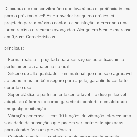
Stymulator
Descubra o extensor vibratório que levará sua experiência íntima
para o próximo nível! Este inovador brinquedo erótico foi
-
projetado para o máximo conforto e satisfação, oferecendo uma
Extensão
forma realista e recursos avançados. Alonga em 5 cm e engrossa
em 0,5 cm.Características
vibratória
-
principais:
Funções
– Forma realista – projetada para sensações autênticas, imita
perfeitamente a anatomia natural.
USB
– Silicone de alta qualidade – um material que não só é agradável
10
ao toque, mas também seguro para a pele, garantindo conforto
/
durante o uso.
– Super elástico e perfeitamente confortável – o design flexível
Controle
adapta-se à forma do corpo, garantindo conforto e estabilidade
remoto
em qualquer situação.
– Vibração poderosa – com 10 funções de vibração, oferece uma
variedade de sensações que podem ser facilmente ajustadas
para atender às suas preferências.
– Controle remoto – o controle remoto conveniente permite