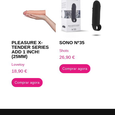
PLEASURE X-
SONO Nº35
TENDER SERIES
Shots
ADD 1 INCH!
(25MM)
26,90
€
Lovetoy
Comprar agora
18,90
€
Comprar agora