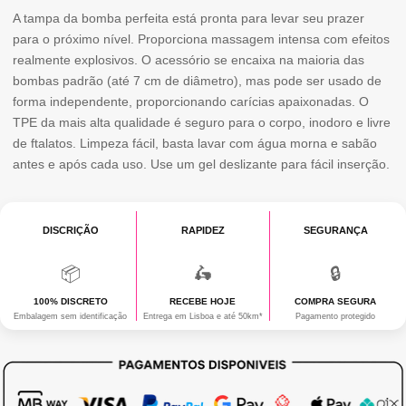
SUPER
A tampa da bomba perfeita está pronta para levar seu prazer
para o próximo nível. Proporciona massagem intensa com efeitos
SOFT
realmente explosivos. O acessório se encaixa na maioria das
VAGINA
bombas padrão (até 7 cm de diâmetro), mas pode ser usado de
forma independente, proporcionando carícias apaixonadas. O
SLEEVE
TPE da mais alta qualidade é seguro para o corpo, inodoro e livre
de ftalatos. Limpeza fácil, basta lavar com água morna e sabão
antes e após cada uso. Use um gel deslizante para fácil inserção.
DISCRIÇÃO
RAPIDEZ
SEGURANÇA
📦
🛵
🔒
100% DISCRETO
RECEBE HOJE
COMPRA SEGURA
Embalagem sem identificação
Entrega em Lisboa e até 50km*
Pagamento protegido