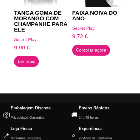
TANGA GOMA DE
FAIXA NOIVA DO
MORANGO COM
ANO
CHAMPANHE PARA
Secret Play
ELE
9,72
€
Secret Play
9,90
€
Comprar agora
Ler mais
Embalagem Discreta
Envios Rápidos
📦
🚚
Privacidade Garantida
24 / 48 horas
Loja Física
Experiência
📍
⭐
Massamá Shopping
22 Anos de Confiança