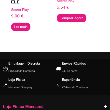
Secret Play
ELE
5,54
€
Secret Play
9,90
€
Comprar agora
Ler mais
Embalagem Discreta
Envios Rápidos
📦
🚚
Privacidade Garantida
24 / 48 horas
Loja Física
Experiência
📍
⭐
Massamá Shopping
22 Anos de Confiança
Loja Física Massamá