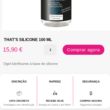
THAT’S SILICONE 100 ML
Quantidade
15,90
€
Comprar agora
de
THAT'S
Ogel lubrificante à base de silicone
SILICONE
100
DISCRIÇÃO
RAPIDEZ
SEGURANÇA
ML
📦
🛵
🔒
100% DISCRETO
RECEBE HOJE
COMPRA SEGURA
Embalagem sem identificação
Entrega em Lisboa e até 50km*
Pagamento protegido