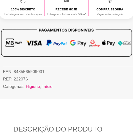
📦
🛵
🔒
100% DISCRETO
RECEBE HOJE
COMPRA SEGURA
Embalagem sem identificação
Entrega em Lisboa e até 50km*
Pagamento protegido
EAN:
8435565909031
REF:
222076
Categorias:
Higiene
,
Início
DESCRIÇÃO DO PRODUTO