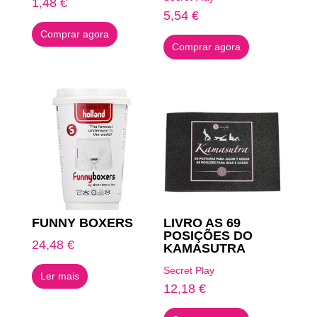
1,48
€
5,54
€
Comprar agora
Comprar agora
FUNNY BOXERS
LIVRO AS 69
POSIÇÕES DO
24,48
€
KAMASUTRA
Secret Play
Ler mais
12,18
€