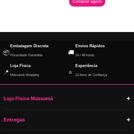
Comprar agora
Embalagem Discreta
Envios Rápidos
📦
🚚
Privacidade Garantida
24 / 48 horas
Loja Física
Experiência
📍
⭐
Massamá Shopping
22 Anos de Confiança
Loja Física Massamá
Entregas