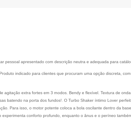
ar pessoal apresentado com descrição neutra e adequada para catálo
roduto indicado para clientes que procuram uma opção discreta, com 
de agitação extra fortes em 3 modos. Bendy e flexível. Textura de ond
sas batendo na porta dos fundos!. O Turbo Shaker íntimo Lover perfe
ação. Para isso, o motor potente coloca a bola oscilante dentro da ba
mo experimenta conforto profundo, enquanto o ânus e o períneo també