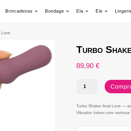
Brincadeiras
Bondage
Ela
Ele
Lingeri
l Love
Turbo Shake
89,90
€
Quantidade
Compra
de
Turbo
Turbo Shaker Anal Love — ar
Shaker
Vibrador íntimo com ventosa e
Anal
Love