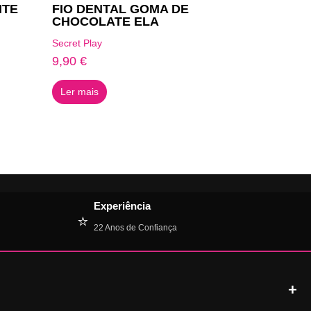
NTE
FIO DENTAL GOMA DE
CHOCOLATE ELA
Secret Play
9,90
€
Ler mais
Experiência
⭐
22 Anos de Confiança