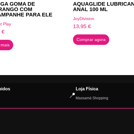
NGA GOMA DE
AQUAGLIDE LUBRICA
RANGO COM
ANAL 100 ML
AMPANHE PARA ELE
JoyDivision
t Play
13,95
€
0
€
Comprar agora
 mais
pidos
Loja Física
📍
Massamá Shopping