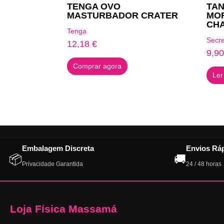
TENGA OVO
TA
MASTURBADOR CRATER
MO
CH
Tenga
Secre
12,18
€
9,9
Comprar agora
Ler
Embalagem Discreta
Envios Rá
📦
🚚
Privacidade Garantida
24 / 48 horas
Loja Física Massamá