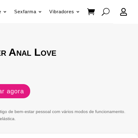

e
Sexfarma
Vibradores
r Anal Love
r agora
tigo de bem-estar pessoal com vários modos de funcionamento.
lástica.