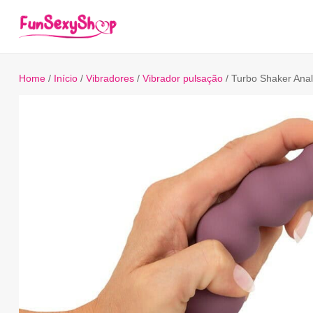
Home
/
Início
/
Vibradores
/
Vibrador pulsação
/ Turbo Shaker Ana