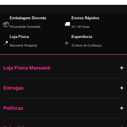
Embalagem Discreta
Envios Rápidos
📦
🚚
Privacidade Garantida
24 / 48 horas
Loja Física
Experiência
📍
⭐
Massamá Shopping
22 Anos de Confiança
Loja Física Massamá
Entregas
Políticas