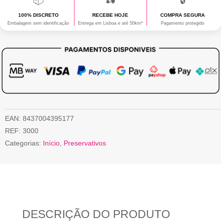
100% DISCRETO
RECEBE HOJE
COMPRA SEGURA
Embalagem sem identificação
Entrega em Lisboa e até 50km*
Pagamento protegido
EAN:
8437004395177
REF:
3000
Categorias:
Início
,
Preservativos
DESCRIÇÃO DO PRODUTO