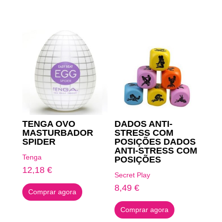
Produtos Relacionados
TENGA OVO
DADOS ANTI-
MASTURBADOR
STRESS COM
SPIDER
POSIÇÕES DADOS
ANTI-STRESS COM
Tenga
POSIÇÕES
12,18
€
Secret Play
8,49
€
Comprar agora
Comprar agora