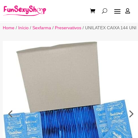

Home
/
Início
/
Sexfarma
/
Preservativos
/ UNILATEX CAIXA 144 UNI