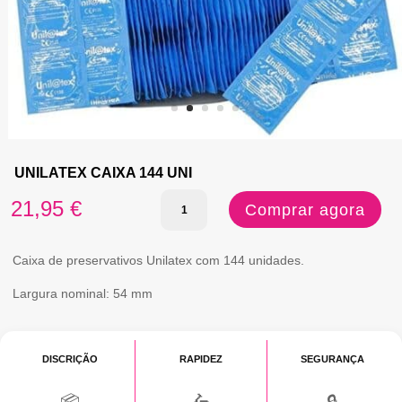
UNILATEX CAIXA 144 UNI
Quantidade
21,95
€
Comprar agora
de
UNILATEX
Caixa de preservativos Unilatex com 144 unidades.
CAIXA
Largura nominal: 54 mm
144
UNI
DISCRIÇÃO
RAPIDEZ
SEGURANÇA
📦
🛵
🔒