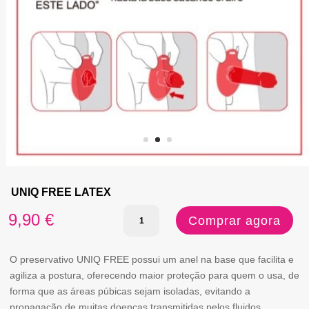
UNIQ FREE LATEX
Quantidade
9,90
€
Comprar agora
de
UNIQ
O preservativo UNIQ FREE possui um anel na base que facilita e
agiliza a postura, oferecendo maior proteção para quem o usa, de
FREE
forma que as áreas púbicas sejam isoladas, evitando a
LATEX
propagação de muitas doenças transmitidas pelos fluidos