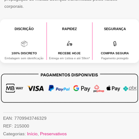
corporais.
DISCRIÇÃO
RAPIDEZ
SEGURANÇA
📦
🛵
🔒
100% DISCRETO
RECEBE HOJE
COMPRA SEGURA
Embalagem sem identificação
Entrega em Lisboa e até 50km*
Pagamento protegido
EAN:
7709943746329
REF:
215000
Categorias:
Início
,
Preservativos