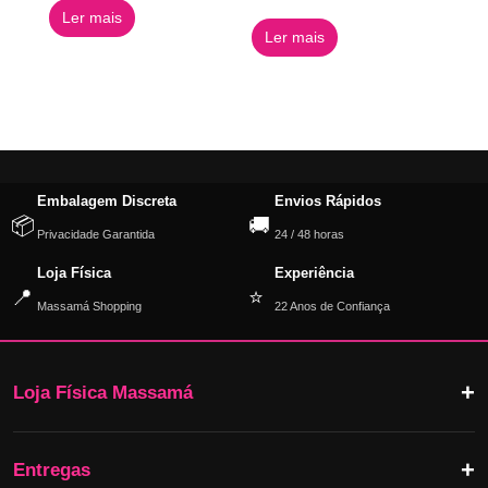
Ler mais
Ler mais
Embalagem Discreta
Envios Rápidos
📦
🚚
Privacidade Garantida
24 / 48 horas
Loja Física
Experiência
📍
⭐
Massamá Shopping
22 Anos de Confiança
Loja Física Massamá
Entregas