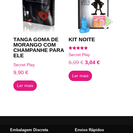
TANGA GOMA DE
KIT NOITE
MORANGO COM
CHAMPANHE PARA
Avaliação
Secret Play
ELE
5.00
de 5
O
O
6,09
€
3,04
€
Secret Play
preço
preço
9,90
€
Ler mais
original
atual
era:
é:
Ler mais
6,09 €.
3,04 €.
Embalagem Discreta
Envios Rápidos