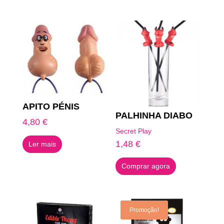
Produtos Relacionados
APITO PÉNIS
PALHINHA DIABO
4,80
€
Secret Play
1,48
€
Ler mais
Comprar agora
Promoção!