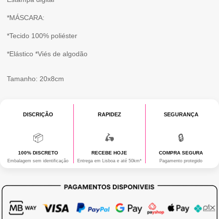
ZZZ...
*MÁSCARA:
*Tecido 100% poliéster
*Elástico *Viés de algodão
Tamanho: 20x8cm
DISCRIÇÃO
RAPIDEZ
SEGURANÇA
📦
🛵
🔒
100% DISCRETO
RECEBE HOJE
COMPRA SEGURA
Embalagem sem identificação
Entrega em Lisboa e até 50km*
Pagamento protegido