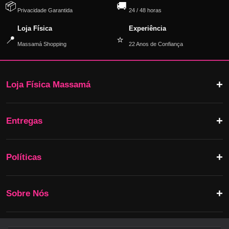
📦
🚚
Privacidade Garantida
24 / 48 horas
Loja Física
Experiência
📍
⭐
Massamá Shopping
22 Anos de Confiança
Loja Física Massamá
Entregas
Políticas
Sobre Nós