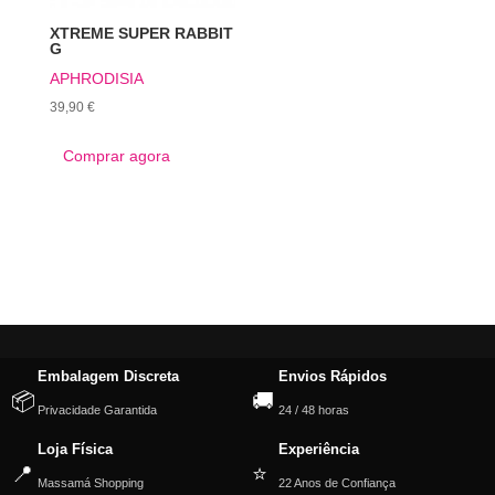
XTREME SUPER RABBIT
G
APHRODISIA
39,90
€
Comprar agora
Embalagem Discreta
Envios Rápidos
📦
🚚
Privacidade Garantida
24 / 48 horas
Loja Física
Experiência
📍
⭐
Massamá Shopping
22 Anos de Confiança