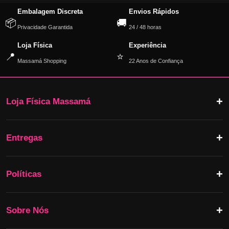
Embalagem Discreta
Envios Rápidos
📦
🚚
Privacidade Garantida
24 / 48 horas
Loja Física
Experiência
📍
⭐
Massamá Shopping
22 Anos de Confiança
Loja Física Massamá
Entregas
Políticas
Sobre Nós