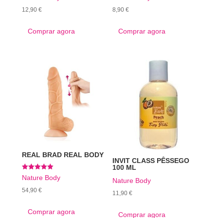
12,90
€
8,90
€
Comprar agora
Comprar agora
REAL BRAD REAL BODY
INVIT CLASS PÊSSEGO
100 ML
Avaliação
Nature Body
Nature Body
5.00
de 5
54,90
€
11,90
€
Comprar agora
Comprar agora