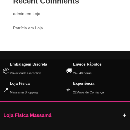
Recent Comments
admin
em
Loja
Patrícia
em
Loja
Embalagem Discreta
Envios Rápidos
📦
🚚
Privacidade Garantida
24 / 48 horas
Loja Física
Experiência
📍
⭐
Massamá Shopping
22 Anos de Confiança
Loja Física Massamá