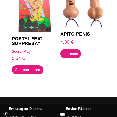
APITO PÉNIS
POSTAL “BIG
4,80
€
SURPRESA”
Secret Play
Ler mais
5,54
€
Comprar agora
Embalagem Discreta
Envios Rápidos
📦
🚚
Privacidade Garantida
24 / 48 horas