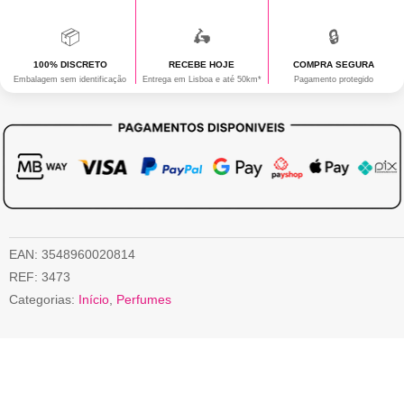
📦
🛵
🔒
100% DISCRETO
RECEBE HOJE
COMPRA SEGURA
Embalagem sem identificação
Entrega em Lisboa e até 50km*
Pagamento protegido
EAN:
3548960020814
REF:
3473
Categorias:
Início
,
Perfumes