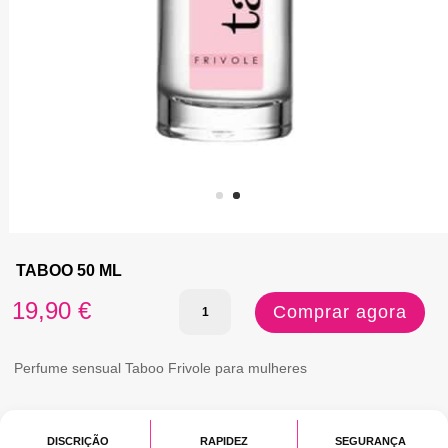
TABOO 50 ML
Quantidade
19,90
€
Comprar agora
de
TABOO
Perfume sensual Taboo Frivole para mulheres
50
ML
DISCRIÇÃO
RAPIDEZ
SEGURANÇA