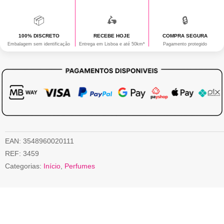
ML
📦
🛵
🔒
100% DISCRETO
RECEBE HOJE
COMPRA SEGURA
Embalagem sem identificação
Entrega em Lisboa e até 50km*
Pagamento protegido
EAN:
3548960020111
REF:
3459
Categorias:
Início
,
Perfumes