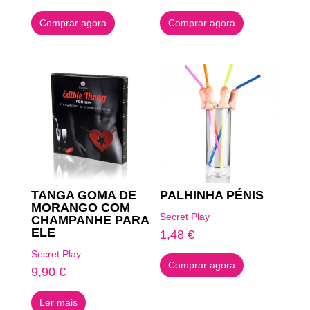
Comprar agora
Comprar agora
TANGA GOMA DE
PALHINHA PÉNIS
MORANGO COM
Secret Play
CHAMPANHE PARA
ELE
1,48
€
Secret Play
Comprar agora
9,90
€
Ler mais