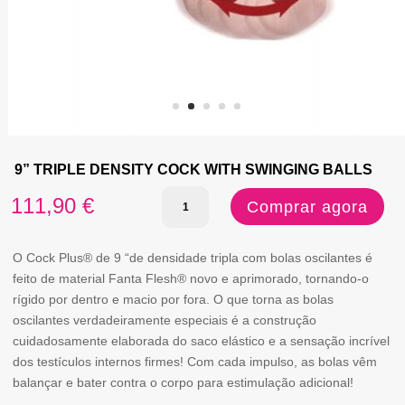
9” TRIPLE DENSITY COCK WITH SWINGING BALLS
Quantidade
111,90
€
Comprar agora
de
9''
O Cock Plus® de 9 “de densidade tripla com bolas oscilantes é
feito de material Fanta Flesh® novo e aprimorado, tornando-o
TRIPLE
rígido por dentro e macio por fora. O que torna as bolas
DENSITY
oscilantes verdadeiramente especiais é a construção
cuidadosamente elaborada do saco elástico e a sensação incrível
COCK
dos testículos internos firmes! Com cada impulso, as bolas vêm
WITH
balançar e bater contra o corpo para estimulação adicional!
SWINGING