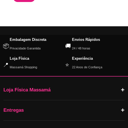
Embalagem Discreta
Envios Rápidos
📦
🚚
Privacidade Garantida
24 / 48 horas
Loja Física
Experiência
📍
⭐
Massamá Shopping
22 Anos de Confiança
Loja Física Massamá
Entregas