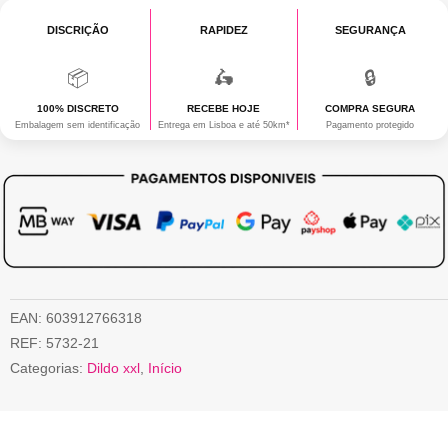
DISCRIÇÃO
RAPIDEZ
SEGURANÇA
📦
🛵
🔒
100% DISCRETO
RECEBE HOJE
COMPRA SEGURA
Embalagem sem identificação
Entrega em Lisboa e até 50km*
Pagamento protegido
EAN:
603912766318
REF:
5732-21
Categorias:
Dildo xxl
,
Início