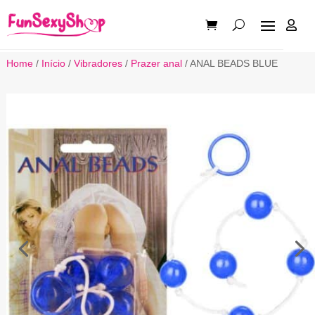

Home
/
Início
/
Vibradores
/
Prazer anal
/ ANAL BEADS BLUE