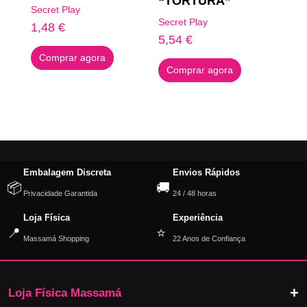
“TORTURA”
Secret Play
Secret Play
1,48
€
5,54
€
Comprar agora
Comprar agora
Embalagem Discreta
Envios Rápidos
📦
🚚
Privacidade Garantida
24 / 48 horas
Loja Física
Experiência
📍
⭐
Massamá Shopping
22 Anos de Confiança
Loja Física Massamá