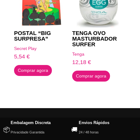
POSTAL “BIG
TENGA OVO
SURPRESA”
MASTURBADOR
SURFER
Secret Play
Tenga
5,54
€
12,18
€
Comprar agora
Comprar agora
Embalagem Discreta
Envios Rápidos
📦
🚚
Privacidade Garantida
24 / 48 horas