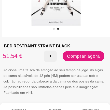
BED RESTRAINT STRAINT BLACK
Quantidade
51,54
€
Comprar agora
de
BED
Adicione uma faísca de emoção ao seu tempo de jogo. As alças
de cama ajustáveis ​​de 12 pés (4M) podem ser usadas sob o
RESTRAINT
colchão, ao redor da cabeceira da cama ou dos postes da cama.
STRAINT
As possibilidades são limitadas apenas pela sua imaginação!
Fabricado em vinil.
BLACK