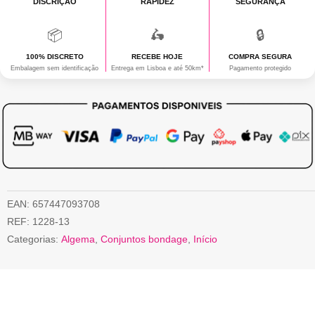
DISCRIÇÃO
RAPIDEZ
SEGURANÇA
📦
🛵
🔒
100% DISCRETO
RECEBE HOJE
COMPRA SEGURA
Embalagem sem identificação
Entrega em Lisboa e até 50km*
Pagamento protegido
EAN:
657447093708
REF:
1228-13
Categorias:
Algema
,
Conjuntos bondage
,
Início