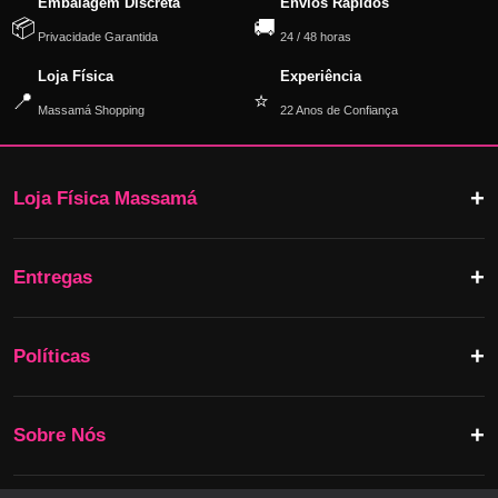
Embalagem Discreta
Envios Rápidos
📦
🚚
Privacidade Garantida
24 / 48 horas
Loja Física
Experiência
📍
⭐
Massamá Shopping
22 Anos de Confiança
Loja Física Massamá
Entregas
Políticas
Sobre Nós