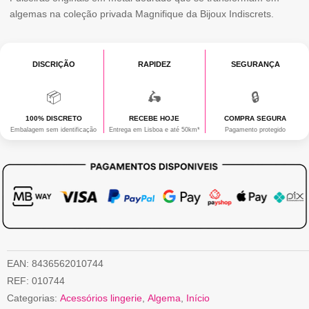
era:
atual
algemas na coleção privada Magnifique da Bijoux Indiscrets.
INDISCRETS
28,90 €.
é:
METALIC
CHAIN
DISCRIÇÃO
RAPIDEZ
SEGURANÇA
14,45 €.
HANDUFFS
📦
🛵
🔒
BRACELETS
100% DISCRETO
RECEBE HOJE
COMPRA SEGURA
DOURADO
Embalagem sem identificação
Entrega em Lisboa e até 50km*
Pagamento protegido
EAN:
8436562010744
REF:
010744
Categorias:
Acessórios lingerie
,
Algema
,
Início