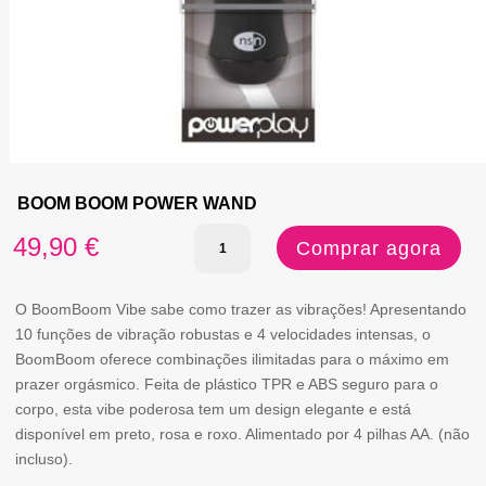
BOOM BOOM POWER WAND
Quantidade
49,90
€
Comprar agora
de
BOOM
O BoomBoom Vibe sabe como trazer as vibrações! Apresentando
10 funções de vibração robustas e 4 velocidades intensas, o
BOOM
BoomBoom oferece combinações ilimitadas para o máximo em
POWER
prazer orgásmico. Feita de plástico TPR e ABS seguro para o
corpo, esta vibe poderosa tem um design elegante e está
WAND
disponível em preto, rosa e roxo. Alimentado por 4 pilhas AA. (não
incluso).