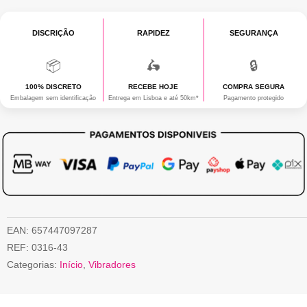
DISCRIÇÃO
RAPIDEZ
SEGURANÇA
📦
🛵
🔒
100% DISCRETO
RECEBE HOJE
COMPRA SEGURA
Embalagem sem identificação
Entrega em Lisboa e até 50km*
Pagamento protegido
EAN:
657447097287
REF:
0316-43
Categorias:
Início
,
Vibradores