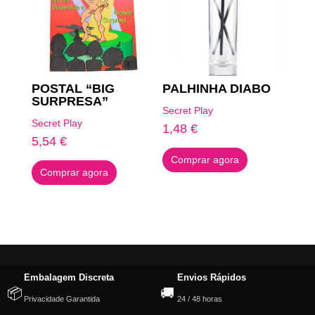
POSTAL “BIG
PALHINHA DIABO
SURPRESA”
Secret Play
Secret Play
1,48
€
5,54
€
Comprar agora
Comprar agora
Embalagem Discreta
Envios Rápidos
📦
🚚
Privacidade Garantida
24 / 48 horas