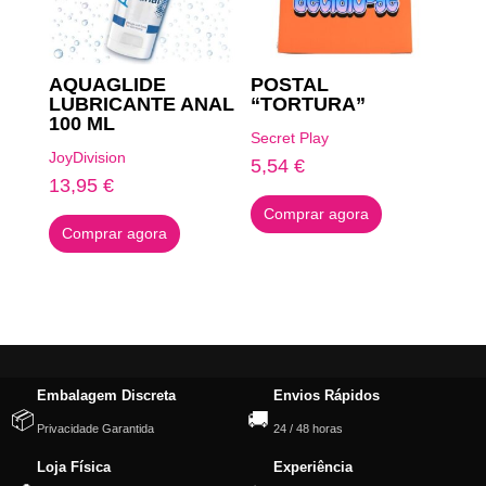
AQUAGLIDE
POSTAL
LUBRICANTE ANAL
“TORTURA”
100 ML
Secret Play
JoyDivision
5,54
€
13,95
€
Comprar agora
Comprar agora
Embalagem Discreta
Envios Rápidos
📦
🚚
Privacidade Garantida
24 / 48 horas
Loja Física
Experiência