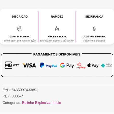
DISCRIÇÃO
RAPIDEZ
SEGURANÇA
📦
🛵
🔒
100% DISCRETO
RECEBE HOJE
COMPRA SEGURA
Embalagem sem identificação
Entrega em Lisboa e até 50km*
Pagamento protegido
EAN:
8435097433851
REF:
3385-7
Categorias:
Bolinha Explosiva
,
Início