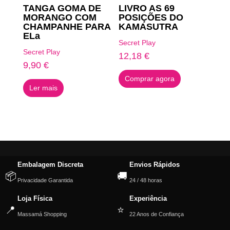
TANGA GOMA DE
LIVRO AS 69
MORANGO COM
POSIÇÕES DO
CHAMPANHE PARA
KAMASUTRA
ELa
Secret Play
Secret Play
12,18
€
9,90
€
Comprar agora
Ler mais
Embalagem Discreta
Envios Rápidos
📦
🚚
Privacidade Garantida
24 / 48 horas
Loja Física
Experiência
📍
⭐
Massamá Shopping
22 Anos de Confiança