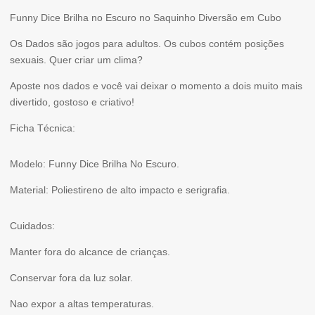
original
preço
DADOS
Funny Dice Brilha no Escuro no Saquinho Diversão em Cubo
era:
atual
POSIÇÕES
Os Dados são jogos para adultos. Os cubos contém posições
sexuais. Quer criar um clima?
5,90 €.
é:
FLORESCENTE
Aposte nos dados e você vai deixar o momento a dois muito mais
2,95 €.
divertido, gostoso e criativo!
Ficha Técnica:
Modelo: Funny Dice Brilha No Escuro.
Material: Poliestireno de alto impacto e serigrafia.
Cuidados:
Manter fora do alcance de crianças.
Conservar fora da luz solar.
Nao expor a altas temperaturas.