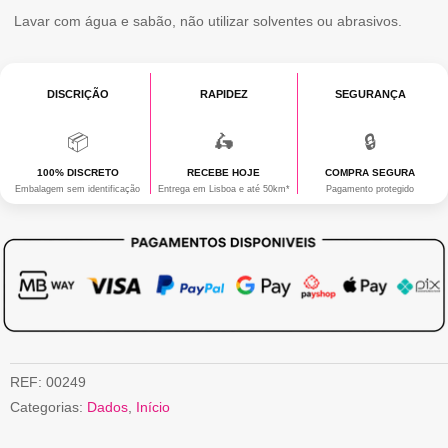
Lavar com água e sabão, não utilizar solventes ou abrasivos.
DISCRIÇÃO
RAPIDEZ
SEGURANÇA
📦
🛵
🔒
100% DISCRETO
RECEBE HOJE
COMPRA SEGURA
Embalagem sem identificação
Entrega em Lisboa e até 50km*
Pagamento protegido
REF:
00249
Categorias:
Dados
,
Início