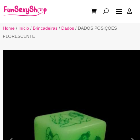

Home
/
Início
/
Brincadeiras
/
Dados
/ DADOS POSIÇÕES
FLORESCENTE