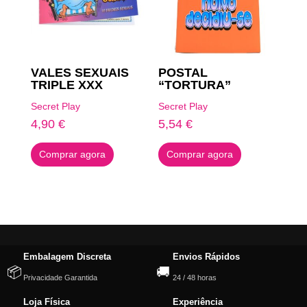
VALES SEXUAIS
POSTAL
TRIPLE XXX
“TORTURA”
Secret Play
Secret Play
4,90
€
5,54
€
Comprar agora
Comprar agora
Embalagem Discreta
Envios Rápidos
📦
🚚
Privacidade Garantida
24 / 48 horas
Loja Física
Experiência