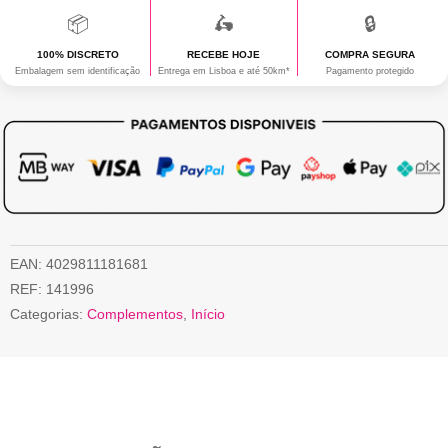
📦
🛵
🔒
100% DISCRETO
RECEBE HOJE
COMPRA SEGURA
Embalagem sem identificação
Entrega em Lisboa e até 50km*
Pagamento protegido
EAN:
4029811181681
REF:
141996
Categorias:
Complementos
,
Início