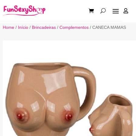

Home
/
Início
/
Brincadeiras
/
Complementos
/ CANECA MAMAS