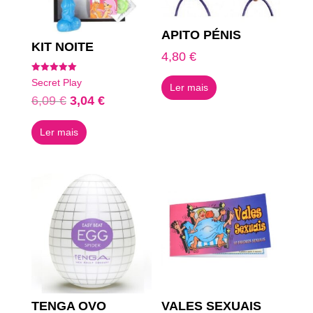
APITO PÉNIS
KIT NOITE
4,80
€
Avaliação
Secret Play
Ler mais
5.00
de 5
O
O
6,09
€
3,04
€
preço
preço
Ler mais
original
atual
era:
é:
6,09 €.
3,04 €.
TENGA OVO
VALES SEXUAIS