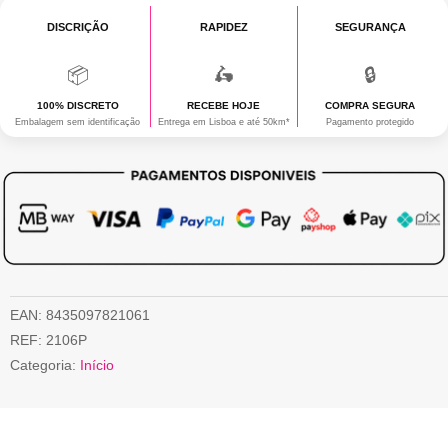
era:
atual
DISCRIÇÃO
MAMAS
RAPIDEZ
SEGURANÇA
9,90 €.
é:
📦
🛵
🔒
4,95 €.
100% DISCRETO
RECEBE HOJE
COMPRA SEGURA
Embalagem sem identificação
Entrega em Lisboa e até 50km*
Pagamento protegido
EAN:
8435097821061
REF:
2106P
Categoria:
Início