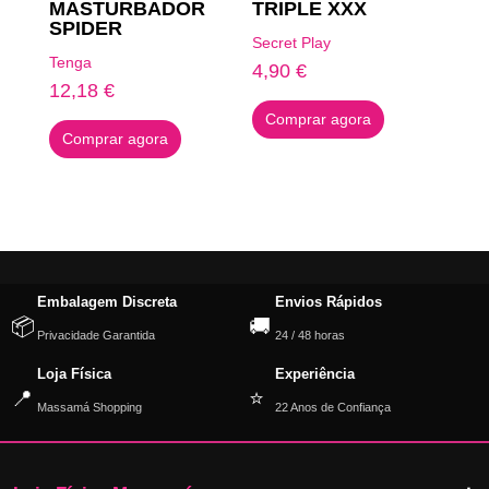
MASTURBADOR
TRIPLE XXX
SPIDER
Secret Play
Tenga
4,90
€
12,18
€
Comprar agora
Comprar agora
Embalagem Discreta
Envios Rápidos
📦
🚚
Privacidade Garantida
24 / 48 horas
Loja Física
Experiência
📍
⭐
Massamá Shopping
22 Anos de Confiança