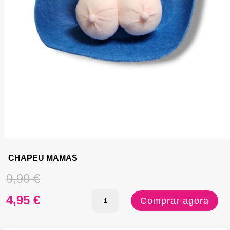
CHAPEU MAMAS
O
9,90
€
Quantidade
preço
O
4,95
€
Comprar agora
de
original
preço
CHAPEU