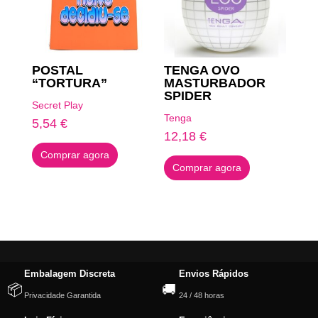
POSTAL
TENGA OVO
“TORTURA”
MASTURBADOR
SPIDER
Secret Play
Tenga
5,54
€
12,18
€
Comprar agora
Comprar agora
Embalagem Discreta
Envios Rápidos
📦
🚚
Privacidade Garantida
24 / 48 horas