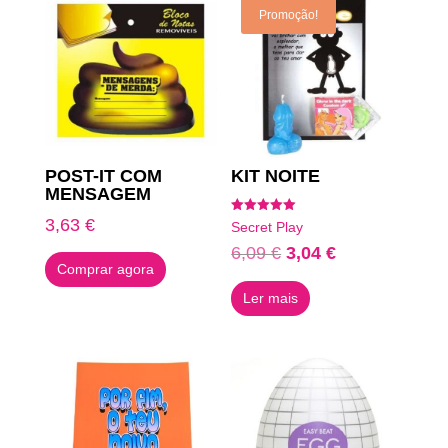
Promoção!
POST-IT COM
KIT NOITE
MENSAGEM
3,63
€
Avaliação
Secret Play
5.00
de 5
O
O
6,09
€
3,04
€
Comprar agora
preço
preço
Ler mais
original
atual
era:
é:
6,09 €.
3,04 €.