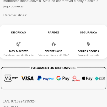
momentos inesquecíveis. Sinta-se confortável e sexy e deixe o
jogo começar.
Características:
DISCRIÇÃO
RAPIDEZ
SEGURANÇA
📦
🛵
🔒
100% DISCRETO
RECEBE HOJE
COMPRA SEGURA
Embalagem sem identificação
Entrega em Lisboa e até 50km*
Pagamento protegido
EAN:
8718924235324