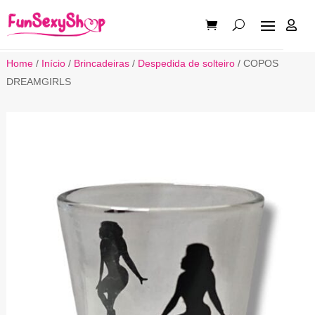

Home
/
Início
/
Brincadeiras
/
Despedida de solteiro
/ COPOS
DREAMGIRLS