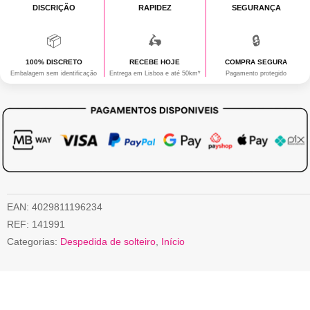
DISCRIÇÃO
DREAMGIRLS
RAPIDEZ
SEGURANÇA
📦
🛵
🔒
100% DISCRETO
RECEBE HOJE
COMPRA SEGURA
Embalagem sem identificação
Entrega em Lisboa e até 50km*
Pagamento protegido
EAN:
4029811196234
REF:
141991
Categorias:
Despedida de solteiro
,
Início