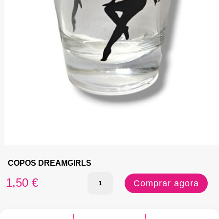
COPOS DREAMGIRLS
Quantidade
1,50
€
Comprar agora
de
COPOS