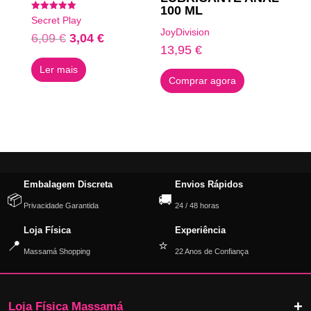
100 ML
Avaliação
Secret Play
5.00
JoyDivision
de 5
O
O
6,09
€
3,04
€
13,95
€
preço
preço
Ler mais
original
atual
Comprar agora
era:
é:
6,09 €.
3,04 €.
Embalagem Discreta
Envios Rápidos
📦
🚚
Privacidade Garantida
24 / 48 horas
Loja Física
Experiência
📍
⭐
Massamá Shopping
22 Anos de Confiança
Loja Física Massamá