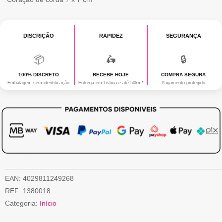
era:
atual
2,90 €.
é:
DISCRIÇÃO
RAPIDEZ
SEGURANÇA
1,45 €.
📦
🛵
🔒
100% DISCRETO
RECEBE HOJE
COMPRA SEGURA
Embalagem sem identificação
Entrega em Lisboa e até 50km*
Pagamento protegido
EAN:
4029811249268
REF:
1380018
Categoria:
Início