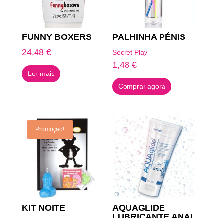
FUNNY BOXERS
PALHINHA PÉNIS
24,48
€
Secret Play
1,48
€
Ler mais
Comprar agora
Promoção!
KIT NOITE
AQUAGLIDE
LUBRICANTE ANAL