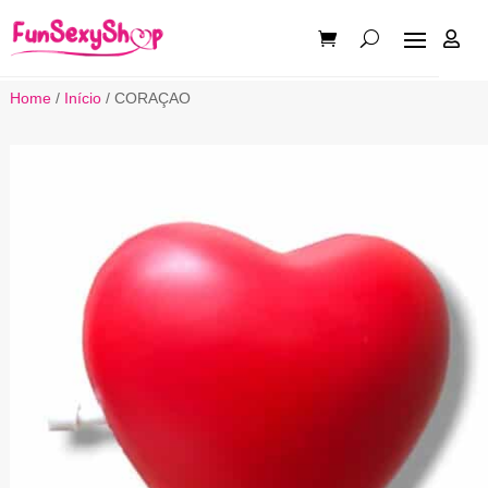

Home
/
Início
/ CORAÇAO