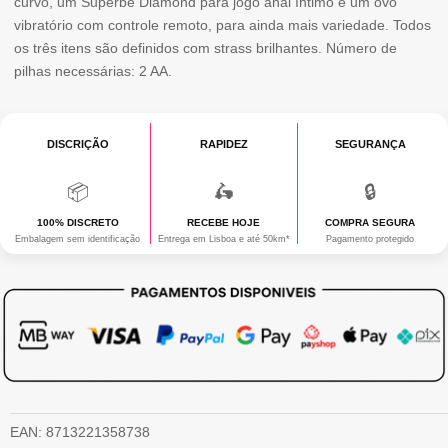
curvo, um Superbe Diamond para jogo anal íntimo e um ovo
RED
vibratório com controle remoto, para ainda mais variedade. Todos
GIFTSET
os três itens são definidos com strass brilhantes. Número de
pilhas necessárias: 2 AA.
DISCRIÇÃO
RAPIDEZ
SEGURANÇA
📦
🛵
🔒
100% DISCRETO
RECEBE HOJE
COMPRA SEGURA
Embalagem sem identificação
Entrega em Lisboa e até 50km*
Pagamento protegido
EAN:
8713221358738