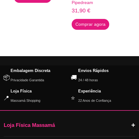
Pipedream
31,90
€
Comprar agora
Embalagem Discreta
Envios Rápidos
📦
🚚
Privacidade Garantida
24 / 48 horas
Loja Física
Experiência
📍
⭐
Massamá Shopping
22 Anos de Confiança
Loja Física Massamá