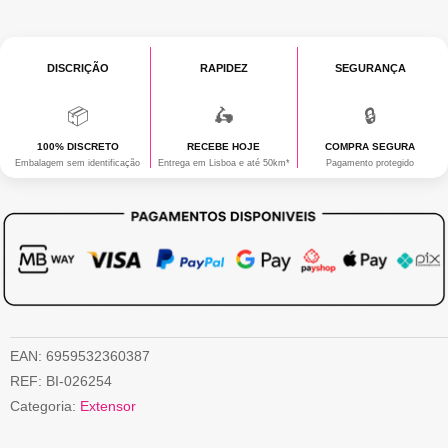
DISCRIÇÃO
RAPIDEZ
SEGURANÇA
📦
🛵
🔒
100% DISCRETO
RECEBE HOJE
COMPRA SEGURA
Embalagem sem identificação
Entrega em Lisboa e até 50km*
Pagamento protegido
EAN:
6959532360387
REF:
BI-026254
Categoria:
Extensor