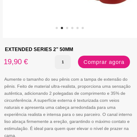
EXTENDED SERIES 2” 50MM
Quantidade
19,90
€
Comprar agora
de
EXTENDED
Aumente o tamanho do seu pênis com a tampa de extensão do
pênis. Feito de material ultra-realista, proporciona uma sensação
SERIES
autêntica, adicionando 2 polegadas de comprimento e 35% de
2”
circunferência. A superfície externa é texturizada com veios
naturais e apresenta uma cabeça arredondada para uma
50MM
experiência realista e intensa para o seu parceiro. O canal interno
liso abraça firmemente a ereção, garantindo o máximo contato e
estimulação. É ideal para quem quer elevar o nível de prazer na
cama.