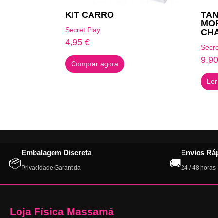
KIT CARRO
TA
MO
Secret Play
CH
4,95
€
Secre
9,9
Comprar agora
Ler
Embalagem Discreta
Envios Rá
📦
🚚
Privacidade Garantida
24 / 48 horas
Loja Física Massamá