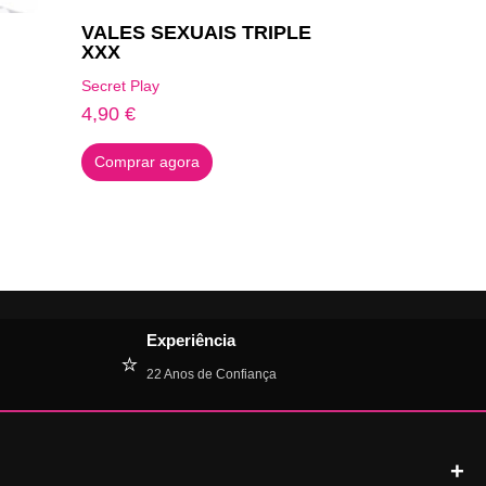
VALES SEXUAIS TRIPLE
XXX
Secret Play
4,90
€
Comprar agora
Experiência
⭐
22 Anos de Confiança