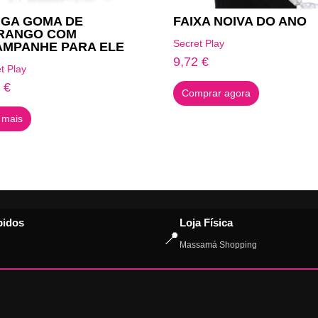
NGA GOMA DE
FAIXA NOIVA DO ANO
RANGO COM
Secret Play
AMPANHE PARA ELE
9,72
€
t Play
0
€
Comprar agora
 mais
pidos
Loja Física
📍
Massamá Shopping