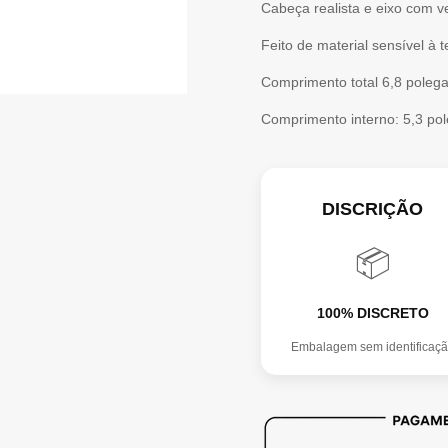
Cabeça realista e eixo com 
SERIES
Feito de material sensível à
ADD
Comprimento total 6,8 poleg
1
Comprimento interno: 5,3 pol
INCH!
(25MM)
DISCRIÇÃO
📦
100% DISCRETO
Embalagem sem identificaç