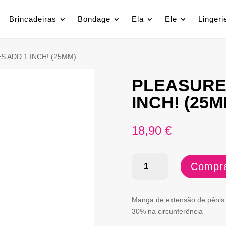
Brincadeiras
Bondage
Ela
Ele
Lingeri
S ADD 1 INCH! (25MM)
PLEASURE 
INCH! (25M
18,90
€
Quantidade
Compra
de
PLEASURE
Manga de extensão de pênis 
X-
30% na circunferência
TENDER