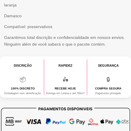
laranja
Damasco
Compatível: preservativos
Garantimos total discrição e confidencialidade em nossos envios.
Ninguém além de você saberá o que o pacote contém.
DISCRIÇÃO
RAPIDEZ
SEGURANÇA
📦
🛵
🔒
100% DISCRETO
RECEBE HOJE
COMPRA SEGURA
Embalagem sem identificação
Entrega em Lisboa e até 50km*
Pagamento protegido