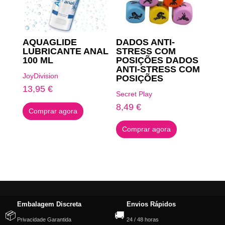
AQUAGLIDE
DADOS ANTI-
LUBRICANTE ANAL
STRESS COM
100 ML
POSIÇÕES DADOS
ANTI-STRESS COM
JoyDivision
POSIÇÕES
13,95
€
Secret Play
8,49
€
Comprar agora
Comprar agora
Embalagem Discreta
Envios Rápidos
📦
🚚
Privacidade Garantida
24 / 48 horas