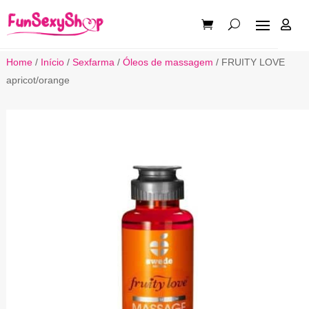

Home
/
Início
/
Sexfarma
/
Óleos de massagem
/ FRUITY LOVE
apricot/orange