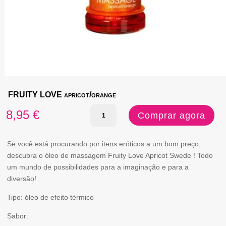
FRUITY LOVE apricot/orange
Quantidade
8,95
€
Comprar agora
de
FRUITY
Se você está procurando por itens eróticos a um bom preço,
descubra o óleo de massagem Fruity Love Apricot Swede ! Todo
LOVE
um mundo de possibilidades para a imaginação e para a
apricot/orange
diversão!
Tipo: óleo de efeito térmico
Sabor: