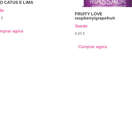
O CATUS E LIMA
de
FRUITY LOVE
raspberry/grapefruit
5
€
Swede
mprar agora
8,95
€
Comprar agora