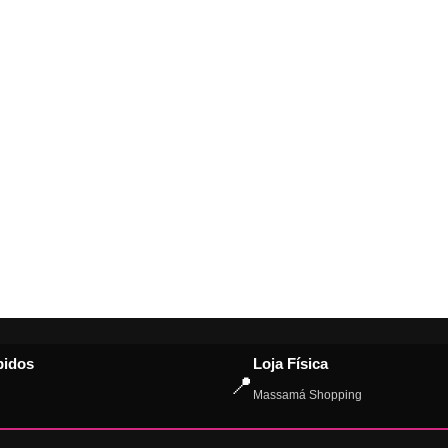
pidos
Loja Física
📍
Massamá Shopping