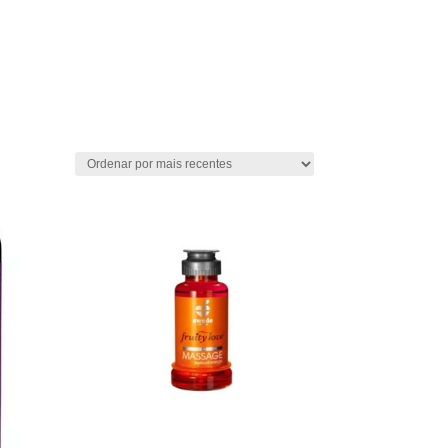

e
Sexfarma
Vibradores