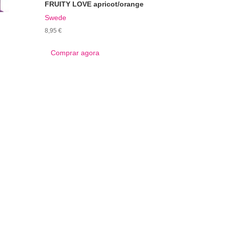
FRUITY LOVE apricot/orange
Swede
8,95
€
Comprar agora