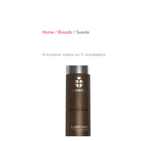
B
Home
/
Brands
/ Swede
Ordenado
A mostrar todos os 5 resultados
por
mais
recentes