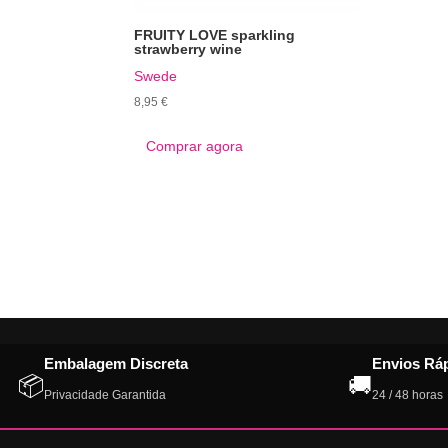
FRUITY LOVE sparkling
strawberry wine
Swede
8,95
€
Comprar agora
Embalagem Discreta
Envios Rá
📦
🚚
Privacidade Garantida
24 / 48 horas