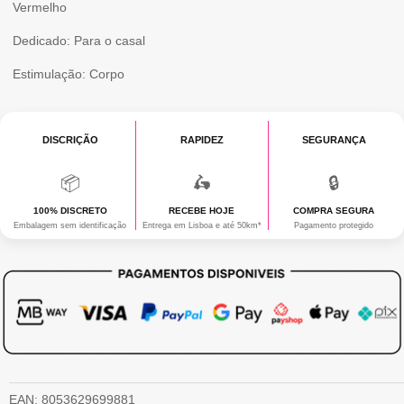
Vermelho
Dedicado: Para o casal
Estimulação: Corpo
DISCRIÇÃO
RAPIDEZ
SEGURANÇA
📦
🛵
🔒
100% DISCRETO
RECEBE HOJE
COMPRA SEGURA
Embalagem sem identificação
Entrega em Lisboa e até 50km*
Pagamento protegido
EAN:
8053629699881