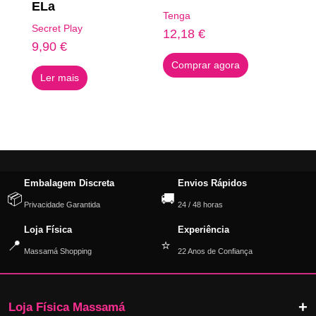
ELa
Tenga
Secret Play
12,18
€
9,90
€
Comprar agora
Ler mais
Embalagem Discreta
Envios Rápidos
📦
🚚
Privacidade Garantida
24 / 48 horas
Loja Física
Experiência
📍
⭐
Massamá Shopping
22 Anos de Confiança
Loja Física Massamá