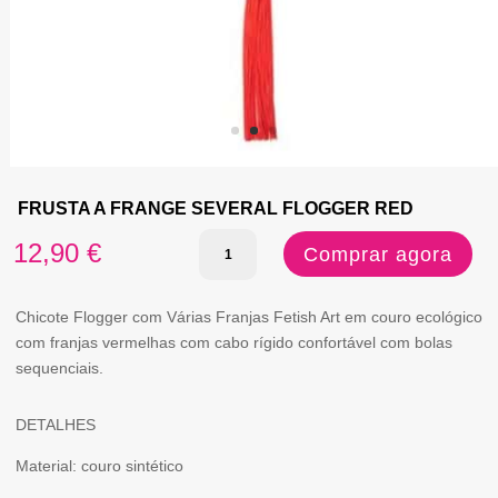
FRUSTA A FRANGE SEVERAL FLOGGER RED
Quantidade
12,90
€
Comprar agora
de
FRUSTA
Chicote Flogger com Várias Franjas Fetish Art em couro ecológico
com franjas vermelhas com cabo rígido confortável com bolas
A
sequenciais.
FRANGE
SEVERAL
DETALHES
FLOGGER
Material: couro sintético
RED